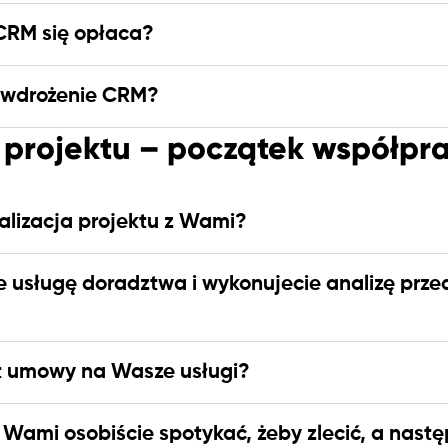
CRM się opłaca?
 wdrożenie CRM?
a projektu – początek współpr
alizacja projektu z Wami?
e usługę doradztwa i wykonujecie analizę prz
t umowy na Wasze usługi?
 Wami osobiście spotykać, żeby zlecić, a nastę