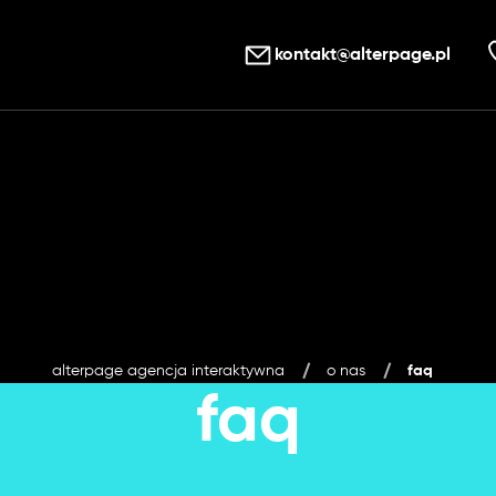
kontakt@alterpage.pl
alterpage agencja interaktywna
o nas
faq
faq