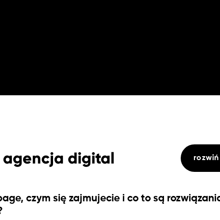
 agencja digital
rozwiń
rpage, czym się zajmujecie i co to są rozwiązani
?