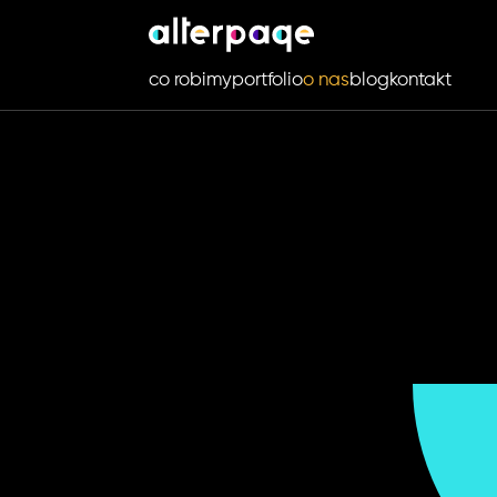
co robimy
portfolio
o nas
blog
kontakt