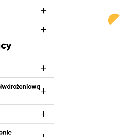
acy
edwdrożeniową
pnie