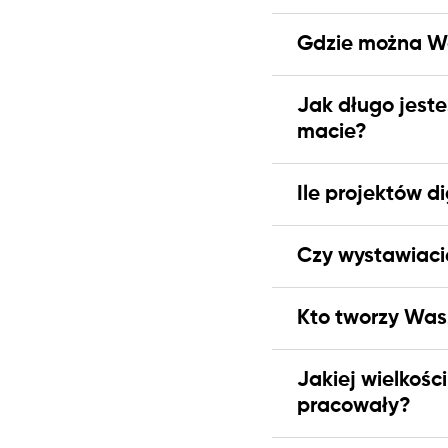
Gdzie można Wa
Jak długo jeste
macie?
Ile projektów di
Czy wystawiacie
Kto tworzy Wasz
Jakiej wielkośc
pracowały?