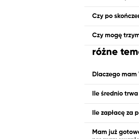
Czy po skończen
Czy mogę trzym
różne tem
Dlaczego mam W
Ile średnio trwa
Ile zapłacę za 
Mam już gotową