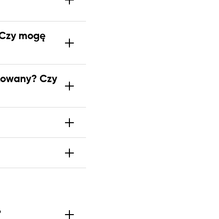
? Czy mogę
izowany? Czy
?