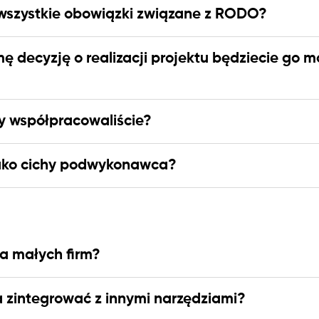
 wszystkie obowiązki związane z RODO?
mę decyzję o realizacji projektu będziecie go m
ry współpracowaliście?
jako cichy podwykonawca?
la małych firm?
zintegrować z innymi narzędziami?