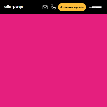
menu
darmowa wycena