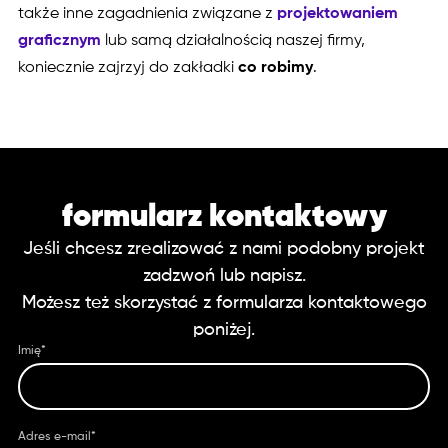
także inne zagadnienia związane z
projektowaniem
graficznym
lub samą działalnością naszej firmy,
koniecznie zajrzyj do zakładki
co robimy
.
formularz kontaktowy
Jeśli chcesz zrealizować z nami podobny projekt
zadzwoń lub napisz.
Możesz też skorzystać z formularza kontaktowego
poniżej.
Imię*
Adres e-mail*