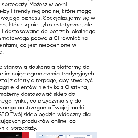
 sprzedaży. Możesz w pełni
eby i trendy regionalne, które mogą
wojego biznesu. Specjalizujemy się w
, które są nie tylko estetyczne, ale
e i dostosowane do potrzeb lokalnego
ternetowego pozwala Ci również na
lientami, co jest nieocenione w
a.
ie stanowią doskonałą platformę do
, eliminując ograniczenia tradycyjnych
staj z oferty alterpage, aby stworzyć
ągnie klientów nie tylko z Olsztyna,
ie możemy dostosować sklep do
ego rynku, co przyczynia się do
ywnego postrzegania Twojej marki.
 SEO Twój sklep będzie widoczny dla
kujących produktów online, co
iki sprzedaży.