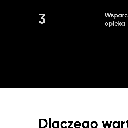
Wsparci
3
opieka
Dlaczego war