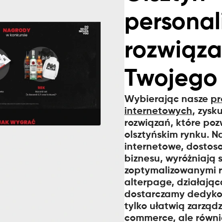
persona
rozwiąza
Twojego
Wybierając nasze
pr
internetowych
, zysk
rozwiązań, które pozw
olsztyńskim rynku. N
internetowe, dostos
biznesu, wyróżniają 
zoptymalizowanymi ro
alterpage, działając
dostarczamy dedykow
tylko ułatwią zarząd
commerce, ale równie