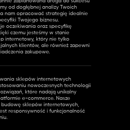
arannie zaplanowana droga do sukcesu
amy od dogłębnej analizy Twoich
la nam opracować strategię idealnie
cyfiki Twojego biznesu.
e oczekiwania oraz specyfikę
zięki czemu jesteśmy w stanie
 internetowy, który nie tylko
jalnych klientów, ale również zapewni
iadczenia zakupowe.
owania sklepów internetowych
astosowaniu nowoczesnych technologii
ozwiązań, które nadają unikalny
platformie e-commerce. Nasze
ą budowę sklepów internetowych,
jest responsywność i funkcjonalność
iu.