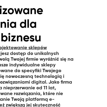
lizowane
nia dla
 biznesu
ojektowanie sklepów
ujesz dostęp do unikalnych
olą Twojej firmie wyróżnić się na
asze indywidualne sklepy
owane do specyfiki Twojego
się nowoczesną technologią i
związaniami digital. Jako firma
a nieprzerwanie od 11 lat,
ane rozwiązania, które nie
zanie Twoją platformą e-
ż zwiększą jej skuteczność