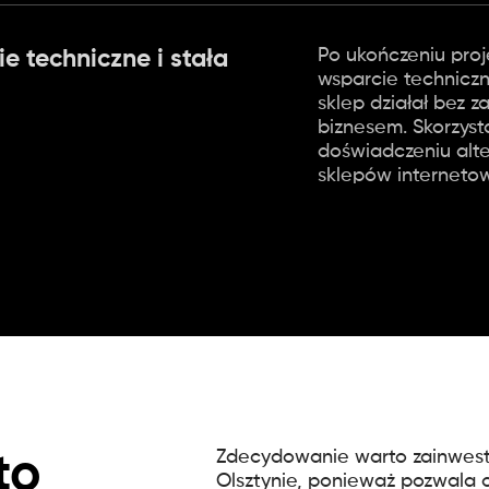
Po ukończeniu proj
e techniczne i stała
wsparcie techniczne
sklep działał bez z
biznesem. Skorzystaj
doświadczeniu alt
sklepów interneto
Zdecydowanie warto zainwest
to
Olsztynie, ponieważ pozwala o