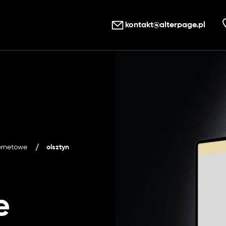
kontakt@alterpage.pl
ternetowe
olsztyn
e