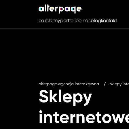
co robimy
portfolio
o nas
blog
kontakt
alterpage agencja interaktywna
sklepy in
Sklepy
internetow