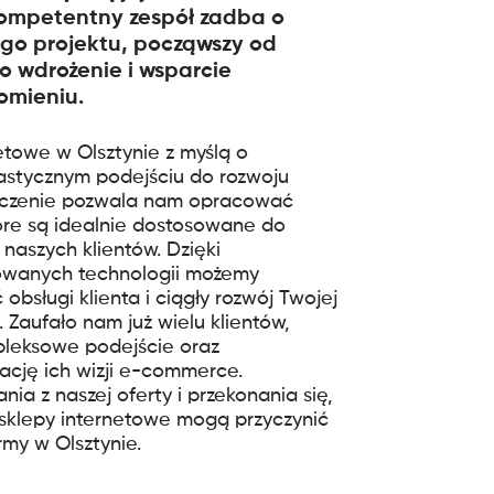
ompetentny zespół zadba o
ego projektu, począwszy od
po wdrożenie i wsparcie
omieniu.
etowe w Olsztynie z myślą o
astycznym podejściu do rozwoju
dczenie pozwala nam opracować
tóre są idealnie dostosowane do
naszych klientów. Dzięki
owanych technologii możemy
obsługi klienta i ciągły rozwój Twojej
 Zaufało nam już wielu klientów,
pleksowe podejście oraz
ację ich wizji e-commerce.
ia z naszej oferty i przekonania się,
 sklepy internetowe mogą przyczynić
rmy w Olsztynie.