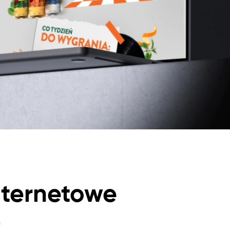
nternetowe
-