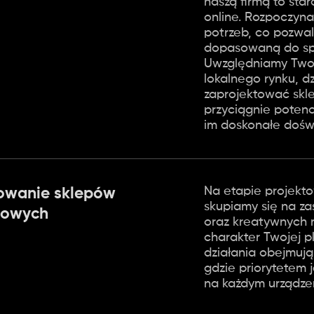
naszą firmą to st
online. Rozpoczyn
potrzeb, co pozwa
dopasowaną do spe
Uwzględniamy Twoj
lokalnego rynku, d
zaprojektować sklep
przyciągnie potenc
im doskonałe dośw
Na etapie projekt
towanie sklepów
skupiamy się na z
towych
oraz kreatywnych r
charakter Twojej 
działania obejmuj
gdzie priorytetem 
na każdym urządzen