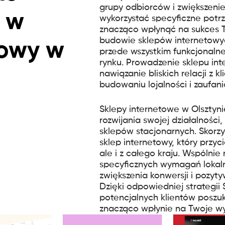
grupy odbiorców i zwiększenie
 w
wykorzystać specyficzne potrz
znacząco wpłynąć na sukces T
budowie sklepów internetowych
towy w
przede wszystkim funkcjonaln
rynku. Prowadzenie sklepu in
nawiązanie bliskich relacji z k
budowaniu lojalności i zaufani
Sklepy internetowe w Olsztyn
rozwijania swojej działalności
sklepów stacjonarnych. Skorzy
sklep internetowy, który przyci
ale i z całego kraju. Wspóln
specyficznych wymagań lokaln
zwiększenia konwersji i pozyt
Dzięki odpowiedniej strategii
potencjalnych klientów poszu
znacząco wpłynie na Twoje wyn