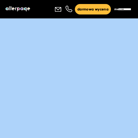
menu
darmowa wycena