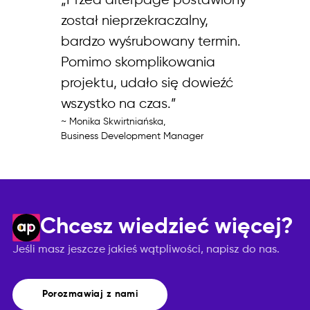
z
„
Przed alterpage postawiony
 i
został nieprzekraczalny,
bardzo wyśrubowany termin.
oże
Pomimo skomplikowania
projektu, udało się dowieźć
wszystko na czas.
”
~
Monika Skwirtniańska
,
.
”
Business Development Manager
Chcesz wiedzieć więcej?
Jeśli masz jeszcze jakieś wątpliwości, napisz do nas.
Porozmawiaj z nami