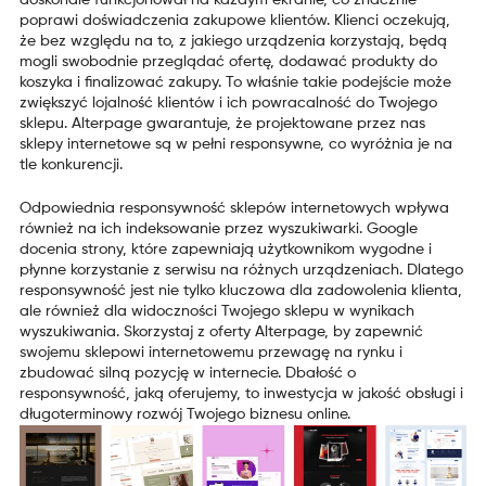
doskonale funkcjonował na każdym ekranie, co znacznie
poprawi doświadczenia zakupowe klientów. Klienci oczekują,
że bez względu na to, z jakiego urządzenia korzystają, będą
mogli swobodnie przeglądać ofertę, dodawać produkty do
koszyka i finalizować zakupy. To właśnie takie podejście może
zwiększyć lojalność klientów i ich powracalność do Twojego
sklepu. Alterpage gwarantuje, że projektowane przez nas
sklepy internetowe są w pełni responsywne, co wyróżnia je na
tle konkurencji.
Odpowiednia responsywność sklepów internetowych wpływa
również na ich indeksowanie przez wyszukiwarki. Google
docenia strony, które zapewniają użytkownikom wygodne i
płynne korzystanie z serwisu na różnych urządzeniach. Dlatego
responsywność jest nie tylko kluczowa dla zadowolenia klienta,
ale również dla widoczności Twojego sklepu w wynikach
wyszukiwania. Skorzystaj z oferty Alterpage, by zapewnić
swojemu sklepowi internetowemu przewagę na rynku i
zbudować silną pozycję w internecie. Dbałość o
responsywność, jaką oferujemy, to inwestycja w jakość obsługi i
długoterminowy rozwój Twojego biznesu online.