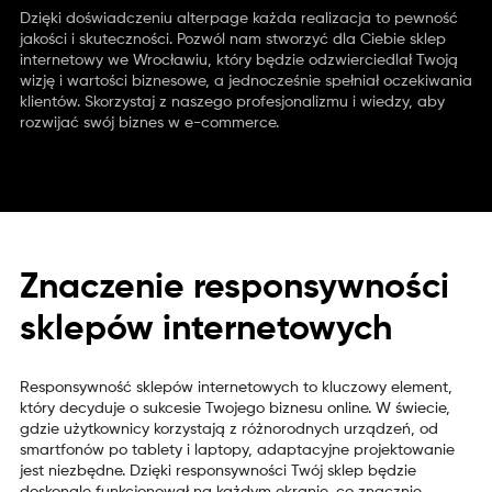
Dzięki doświadczeniu alterpage każda realizacja to pewność
jakości i skuteczności. Pozwól nam stworzyć dla Ciebie sklep
internetowy we Wrocławiu, który będzie odzwierciedlał Twoją
wizję i wartości biznesowe, a jednocześnie spełniał oczekiwania
klientów. Skorzystaj z naszego profesjonalizmu i wiedzy, aby
rozwijać swój biznes w e-commerce.
Znaczenie responsywności
sklepów internetowych
Responsywność sklepów internetowych to kluczowy element,
który decyduje o sukcesie Twojego biznesu online. W świecie,
gdzie użytkownicy korzystają z różnorodnych urządzeń, od
smartfonów po tablety i laptopy, adaptacyjne projektowanie
jest niezbędne. Dzięki responsywności Twój sklep będzie