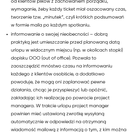
od klientów plików z zachowaniem porządku,
wymaganie, żeby każdy ticket miał oszacowany czas,
tworzenie tzw. „minutek”, czyli krótkich podsumowań
w formie maila po każdym spotkaniu.
informowanie o swojej nieobecności – dobrą
praktyką jest umieszczanie przed planowaną datą
urlopu w widocznym miejscu (np. w okolicach stopki)
dopisku OOO (out of office). Pozwala to
zaoszczędzić mnóstwo czasu na informowaniu
każdego z klientów osobiście, a dodatkowo
powoduje, że mogą oni zaplanować pewne
działania, chcąc je przyspieszyć lub opóźnić,
zakładając ich realizację po powrocie project
managera. W trakcie urlopu project manager
powinien mieć ustawioną zwrotkę wysyłaną
automatycznie w odpowiedzi na otrzymaną
wiadomość mailową z informacją o tym, z kim można