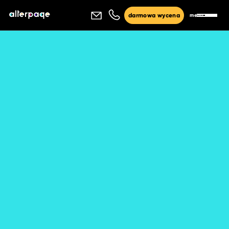
menu
darmowa wycena