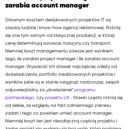
zarabia account manager
Głównym kosztem dedykowanych projektów IT są
zasoby ludzkie i know-how agencji reklamowej. Różnią
się one tym samym od klasycznej produkcji, w której
cenę determinują surowce, maszyny czy transport.
Niemniej koszt managementu zawsze jest wynikiem
tego, ile zarabia project manager i ile zarabia account
manager. Wysokość ich stawek najczęściej zależy od
doświadczenia, portfolio zrealizowanych projektów i
wyników jakie są w stanie osiągnąć nadzorując zespół
odpowiedzialny za „dowiezienie”
programu
partnerskiego
czy
projektu UX
. Stawki często różnią się
od siebie, ze względu na fakt odmiennego zakresu
zadań i tego co powinien umieć account manager.
Niemniej koszt ten jest nieodłączną częścią projektu i
żaden projekt nie wydarzy się bez osób, które podejmą