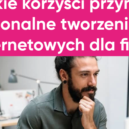
ie korzyści przy
jonalne tworzeni
ernetowych dla f