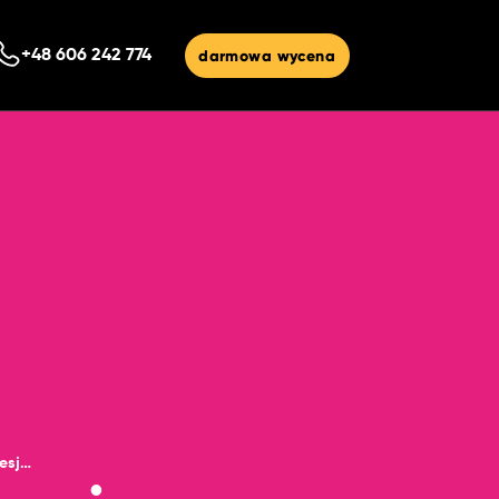
darmowa wycena
+48 606 242 774
jakie korzyści przynosi profesjonalne tworzenie stron internetowych dla firm?