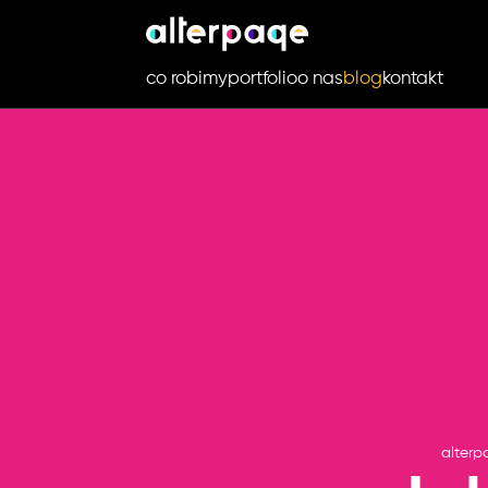
co robimy
portfolio
o nas
blog
kontakt
alterp