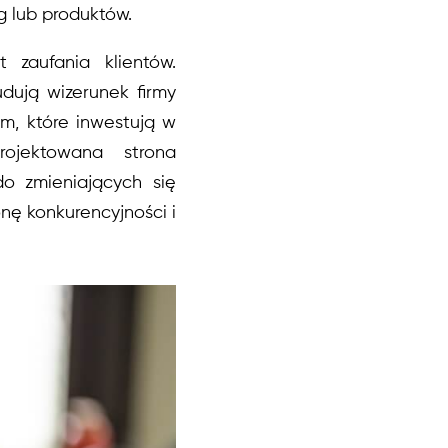
g lub produktów.
 zaufania klientów.
udują wizerunek firmy
irm, które inwestują w
rojektowana strona
do zmieniających się
onę konkurencyjności i