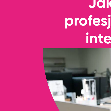
Jak
profes
int