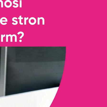
nosi
e stron
irm?