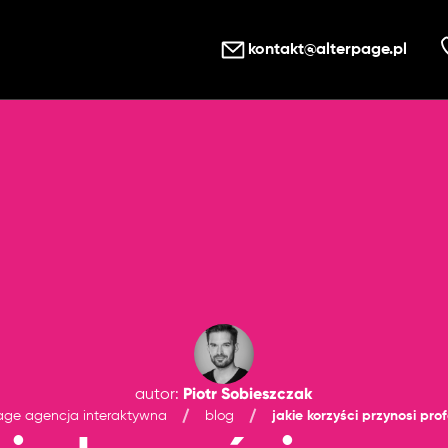
kontakt@alterpage.pl
Piotr Sobieszczak
autor
:
age agencja interaktywna
blog