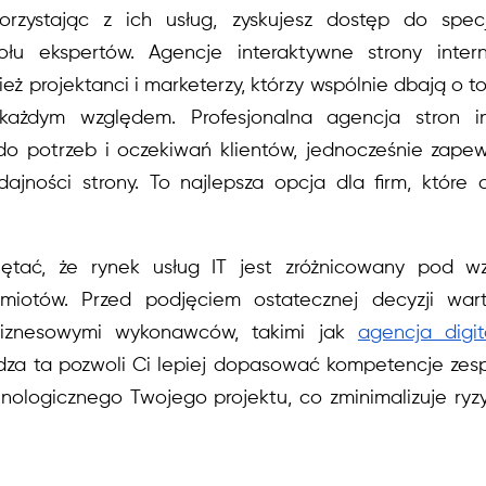
orzystając z ich usług, zyskujesz dostęp do specj
ołu ekspertów. Agencje interaktywne strony inter
ież projektanci i marketerzy, którzy wspólnie dbają o to
żdym względem. Profesjonalna agencja stron in
o potrzeb i oczekiwań klientów, jednocześnie zapew
dajności strony. To najlepsza opcja dla firm, któr
ętać, że rynek usług IT jest zróżnicowany pod wzg
miotów. Przed podjęciem ostatecznej decyzji wart
iznesowymi wykonawców, takimi jak
agencja digit
dza ta pozwoli Ci lepiej dopasować kompetencje zespo
ologicznego Twojego projektu, co zminimalizuje ryz