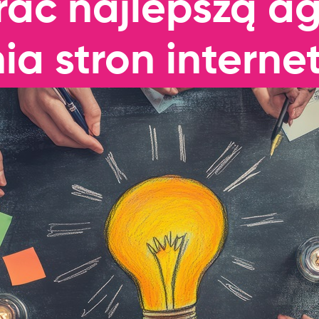
ać najlepszą a
ia stron intern