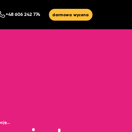
darmowa wycena
+48 606 242 774
jak wybrać najlepszą agencję do tworzenia stron internetowych?