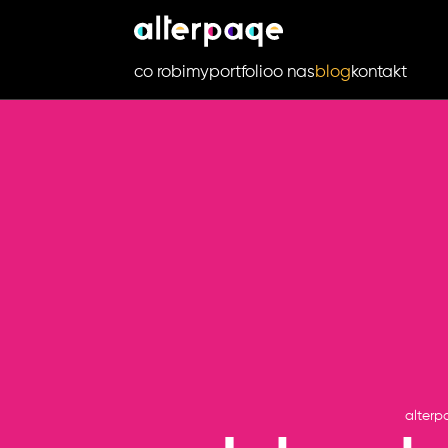
co robimy
portfolio
o nas
blog
kontakt
alterp