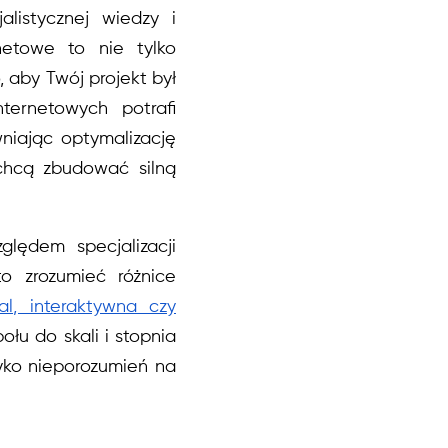
alistycznej wiedzy i
netowe to nie tylko
, aby Twój projekt był
ternetowych potrafi
niając optymalizację
e chcą zbudować silną
lędem specjalizacji
o zrozumieć różnice
al, interaktywna czy
łu do skali i stopnia
yko nieporozumień na