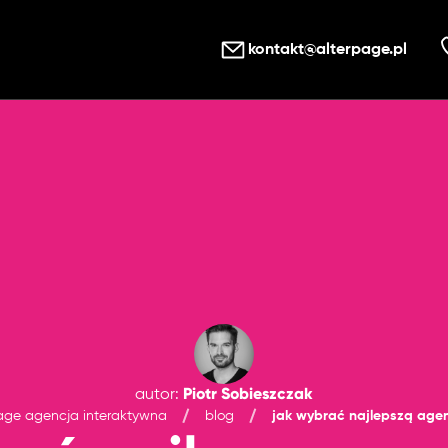
kontakt@alterpage.pl
Piotr Sobieszczak
autor
:
age agencja interaktywna
blog