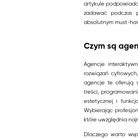
artykule podpowiadam
zadawać podczas pi
absolutnym must-hav
Czym są agenc
Agencje interaktywn
rozwiązań cyfrowych,
agencje te oferują s
treści, programowani
estetycznej i funkcj
Wybierając profesjo
które uwzględnia naj
Dlaczego warto wspó