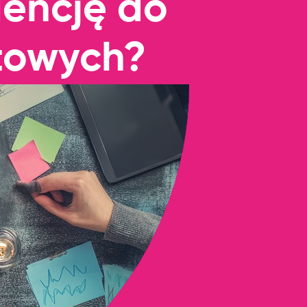
gencję do
etowych?