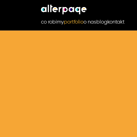
co robimy
portfolio
o nas
blog
kontakt