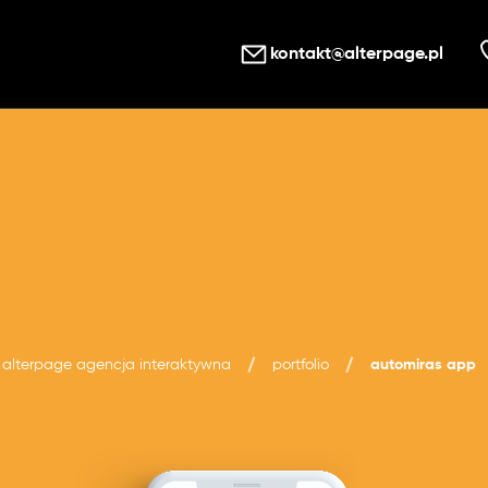
kontakt@alterpage.pl
alterpage agencja interaktywna
portfolio
automiras app