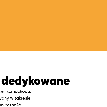
ie dedykowane
niem samochodu.
wany w zakresie
konieczność