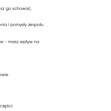
esz go schować,
nia i pomysły zespołu
ów - masz wpływ na
owie
części: