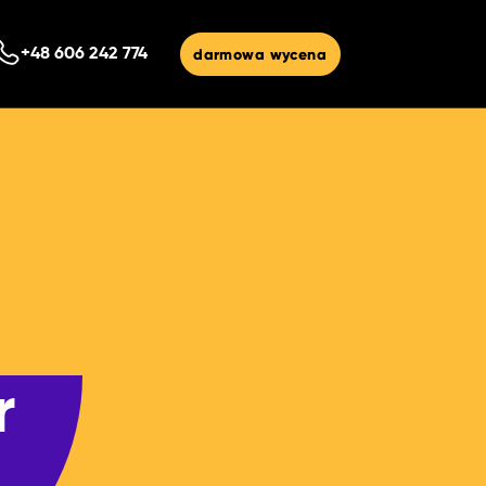
darmowa wycena
+48 606 242 774
r