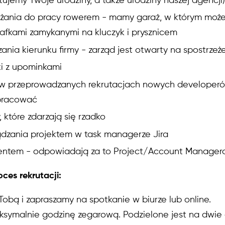
ętujemy Twoje urodziny, a także urodziny naszej agencji)
dżania do pracy rowerem - mamy garaż, w którym moż
zafkami zamykanymi na kluczyk i prysznicem
nia kierunku firmy - zarząd jest otwarty na spostrzeże
i z upominkami
 w przeprowadzanych rekrutacjach nowych developer
 pracować
 które zdarzają się rzadko
ądzania projektem w task managerze Jira
lientem - odpowiadają za to Project/Account Manager
ces rekrutacji:
 Tobą i zapraszamy na spotkanie w biurze lub online.
ksymalnie godzinę zegarową. Podzielone jest na dwie 