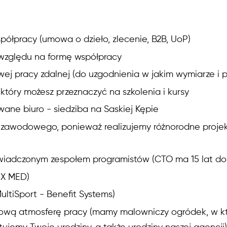
ółpracy (umowa o dzieło, zlecenie, B2B, UoP)
względu na formę współpracy
ej pracy zdalnej (do uzgodnienia w jakim wymiarze i p
który możesz przeznaczyć na szkolenia i kursy
ane biuro - siedziba na Saskiej Kępie
 zawodowego, ponieważ realizujemy różnorodne projek
iadczonym zespołem programistów (CTO ma 15 lat do
LUX MED)
ultiSport - Benefit Systems)
ową atmosferę pracy (mamy malowniczy ogródek, w k