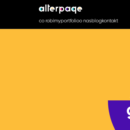
co robimy
portfolio
o nas
blog
kontakt