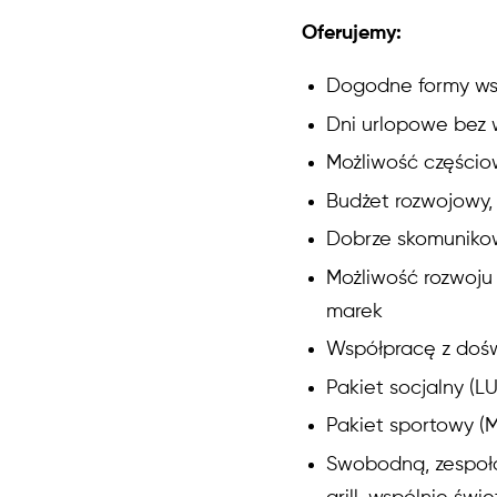
Oferujemy:
Dogodne formy wsp
Dni urlopowe bez 
Możliwość częściow
Budżet rozwojowy, 
Dobrze skomunikow
Możliwość rozwoju
marek
Współpracę z dośw
Pakiet socjalny (
Pakiet sportowy (M
Swobodną, zespoł